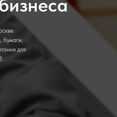
 бизнеса
оскве.
 бумаги,
итания для
B.